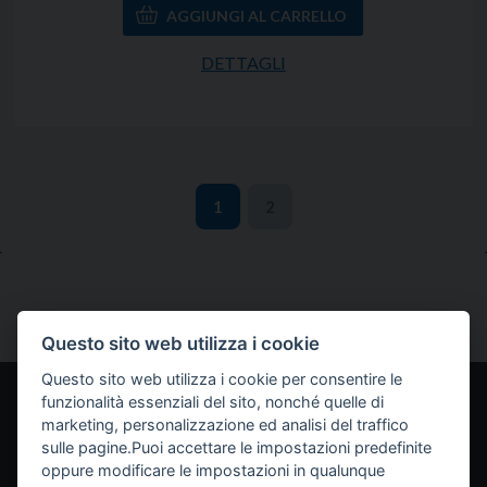
DETTAGLI
1
2
Questo sito web utilizza i cookie
Questo sito web utilizza i cookie per consentire le
funzionalità essenziali del sito, nonché quelle di
Home
Servizi
Chi siamo
Come funziona
marketing, personalizzazione ed analisi del traffico
sulle pagine.Puoi accettare le impostazioni predefinite
Approfondimenti
Contatti
Lavora con noi
oppure modificare le impostazioni in qualunque