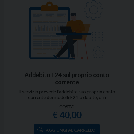
Addebito F24 sul proprio conto
corrente
Il servizio prevede l'addebito suo proprio conto
corrente dei modelli F24 a debito, o in
compensazione (totale o parziale), per l'intero
COSTO
anno solare.
€ 40,00