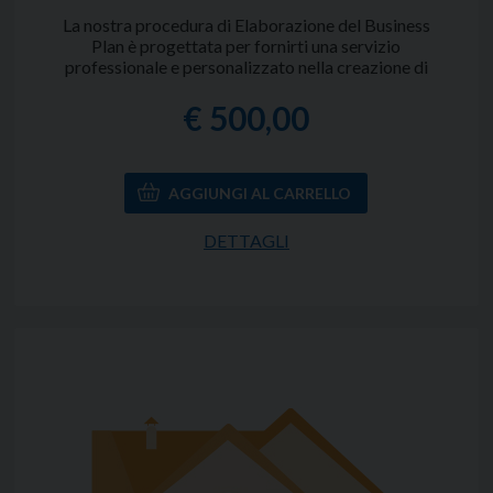
La nostra procedura di Elaborazione del Business
Plan è progettata per fornirti una servizio
professionale e personalizzato nella creazione di
un business plan completo ed efficace.
Che tu stia
avviando una nuova impresa o desideri
€ 500,00
ristrutturare e migliorare il tuo attuale modello di
business, il nostro team di esperti sarà in grado di
sviluppare un piano solido e convincente.
Il Costo
può variare in relazione alla durata della
prevision, alla tipologia dell'azienda e al
settore.
DETTAGLI