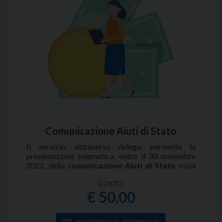
periodo di riferimento sia superiore 51.645,69
euro per almeno sette giorni lavorativi continui.
Il servizio prevede anche la redazione del fac -
simile Quadro RT della Dichiarazione dei Redditi.
Il costo è per ciascuna valuta da elaborare.
Comunicazione Aiuti di Stato
Il servizio, attraverso delega, permette la
presentazione telematica, entro il 30 novembre
2022, della
comunicazione Aiuti di Stato
ossia
della dichiarazione sostitutiva di atto notorio del
rispetto dei requisiti di cui alle sezioni 3.1 e 3.12
COSTO
€ 50,00
del temporay framework per le misure di aiuto a
sostegno dell'economia nell'emergenza
epidemiologica da Covid - 19.