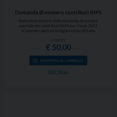
Domanda di esonero contributi INPS
Redazione ed invio della domanda di esonero
parziale dei contributi INPS per l'anno 2021
(Commercianti ed Artigiani ed iscritti alla
Gestione separata dell'INPS) in presenza dei
requisiti rischiesti dalla normativa.
COSTO
€ 50,00
DETTAGLI