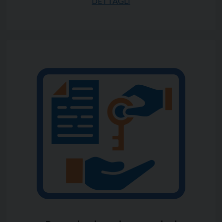
DETTAGLI
presso l’Agenzia delle Entrate ogni qualvolta si
loca un bene immobile rispettando disposizioni
diverse a secondo del tipo di immobile da locare.
Vuoi risparmiare tasse sul reddito di locazione?
Hai sentito parlare di cedolare secca, ma non sai
di cosa si tratta?
Contatta fiscoeasy, il tuo
commercialista on
line
, valuterà con te se applicarla o no , previa una
simulazione dell’imposta da pagare .
Hai qualche dubbio ?
Contatta fiscoeasy, il tuo commercialista on line ti
aiuterà a trovare una soluzione.
Non sai come procedere?
Contatta fiscoeasy, il tuto commercialista on line
si occuperà di tutto ,della redazione della
registrazione del contratto e ti invierà a casa
l’avvenuta registrazione con lo scadenzario delle
successive rate da pagare di imposta di registro.
Stesso servizio di un commercialista classico,
comodamente utilizzato dal tuo ufficio a prezzi
considerevolmente più vantaggiosi.