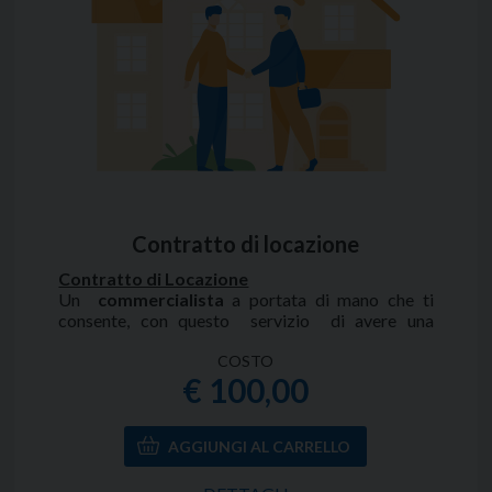
Contratto di locazione
Contratto di Locazione
Un
commercialista
a portata di mano che ti
consente, con questo servizio di avere una
consulenza completa ed un aiuto pratico per la
redazione e registrazione di un contratto di
COSTO
€ 100,00
locazione di qualsiasi genere.
Con questo servizio fiscoeasy,
il tuo
commercialista on line
, sarà in grado di darti
informazioni sulle disposizioni relative alle
locazioni.
Il contratto di locazione va redatto e registrato