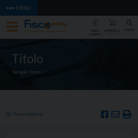
MENU
CERCA
AREA
CARRELLO
CLIENTI
0 SERVIZI
Titolo
Sei qui:
Home
>
Torna indietro