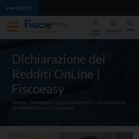
MENU
CERCA
AREA
CARRELLO
CLIENTI
0 SERVIZI
Dichiarazione dei
Redditi OnLine |
Fiscoeasy
Sei qui:
Homepage
>
Approfondimenti
>
Dichiarazione
dei Redditi OnLine | Fiscoeasy