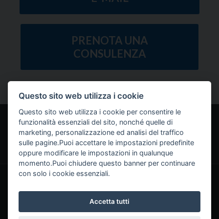
PRENOTA UNA
CONSULENZA
Questo sito web utilizza i cookie
Questo sito web utilizza i cookie per consentire le
funzionalità essenziali del sito, nonché quelle di
Home
Servizi
Chi siamo
Come funziona
marketing, personalizzazione ed analisi del traffico
sulle pagine.Puoi accettare le impostazioni predefinite
Approfondimenti
Contatti
Lavora con noi
oppure modificare le impostazioni in qualunque
momento.Puoi chiudere questo banner per continuare
con solo i cookie essenziali.
Fiscoeasy è un marchio di Studio Cuscito srl STP
Via Leopoldo Curci 2, Palo del Colle (BA) - Telefono: 080 2223804
- Email:
info@fiscoeasy.it
Accetta tutti
Partita IVA: 08385150720 © Copyright 2021
Credits